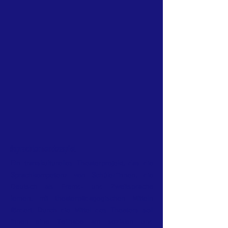
#sprachlernendesspiel
Ein transkulturelles Theaterprojekt, das die
Sprachkompetenz von Schüler*innen, die
Deutsch als Fremd- und Zweitsprache
lernen, mit theaterpädagogischen Mitteln
fördert. Durch die Mittel des Theaters soll
ihnen eine Teilhabe am sozialen und